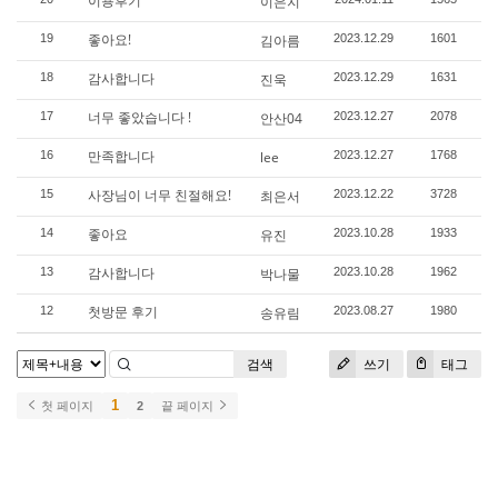
이용후기
이은지
좋아요!
19
김아름
2023.12.29
1601
감사합니다
18
진욱
2023.12.29
1631
너무 좋았습니다 !
17
안산04
2023.12.27
2078
만족합니다
16
lee
2023.12.27
1768
사장님이 너무 친절해요!
15
최은서
2023.12.22
3728
좋아요
14
유진
2023.10.28
1933
감사합니다
13
박나물
2023.10.28
1962
첫방문 후기
12
송유림
2023.08.27
1980
검색
쓰기
태그
1
첫 페이지
2
끝 페이지