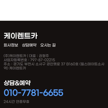
케이렌트카
회사정보
상담예약
오시는 길
(주)케이렌트카 | 대표 : 권형주
사업자등록번호 : 797-87-02215
주소 : 경기도 부천시 소사구 경인옛로 37 B160호 (힐스테이트소사
역) 케이렌트카
상담&예약
010-7781-6655
24시간 연중무휴