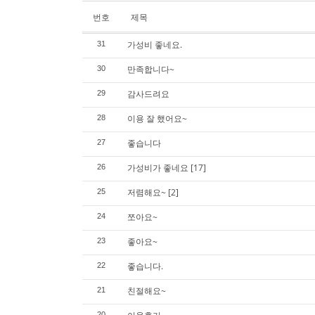
번호
제목
가성비 좋네요.
31
만족합니다~
30
감사드려요
29
이용 잘 했어요~
28
좋습니다
27
가성비가 좋네요
[17]
26
저렴해요~
[2]
25
쪼아요~
24
좋아요~
23
좋습니다.
22
친절해요~
21
20